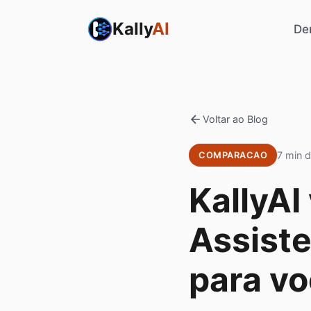
Kally
AI
De
Voltar ao Blog
7 min d
COMPARACAO
KallyAI
Assiste
para v