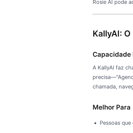
Rosie AI pode a
KallyAI: 
Capacidade 
A KallyAI faz c
precisa—"Agend
chamada, navega
Melhor Para
Pessoas que