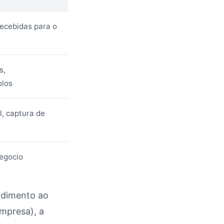
ecebidas para o
s,
olos
l, captura de
egocio
ndimento ao
presa), a