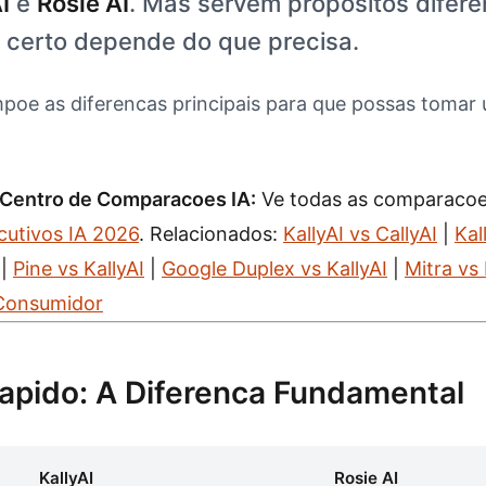
I
e
Rosie AI
. Mas servem propositos difer
o certo depende do que precisa.
poe as diferencas principais para que possas tomar
 Centro de Comparacoes IA:
Ve todas as comparaco
cutivos IA 2026
. Relacionados:
KallyAI vs CallyAI
|
Kal
|
Pine vs KallyAI
|
Google Duplex vs KallyAI
|
Mitra vs 
 Consumidor
pido: A Diferenca Fundamental
KallyAI
Rosie AI