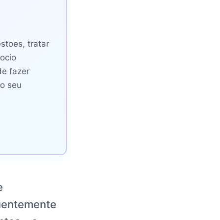
stoes, tratar
ocio
de fazer
 o seu
e
uentemente