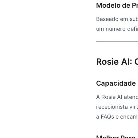
Modelo de P
Baseado em subs
um numero defin
Rosie AI:
Capacidade 
A Rosie AI ate
rececionista v
a FAQs e encam