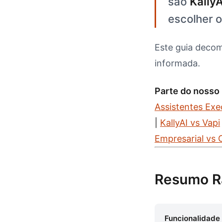
sao
KallyA
escolher 
Este guia decom
informada.
Parte do nosso
Assistentes Exe
|
KallyAI vs Vapi
Empresarial vs
Resumo Ra
Funcionalidade