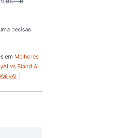
entes—e
 uma decisao
es em
Melhores
lyAI vs Bland AI
KallyAI
|