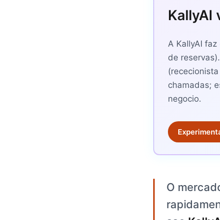
KallyAI 
A KallyAI faz
de reservas)
(rececionista
chamadas; es
negocio.
Experimenta
O mercado
rapidamen