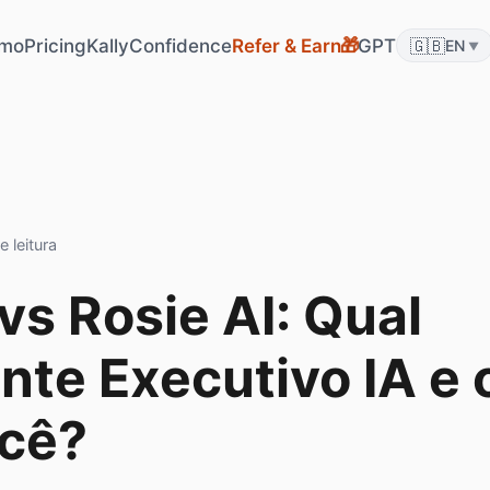
mo
Pricing
KallyConfidence
Refer & Earn
GPT
🇬🇧
🎁
EN
▼
e leitura
 vs Rosie AI: Qual
nte Executivo IA e 
ocê?