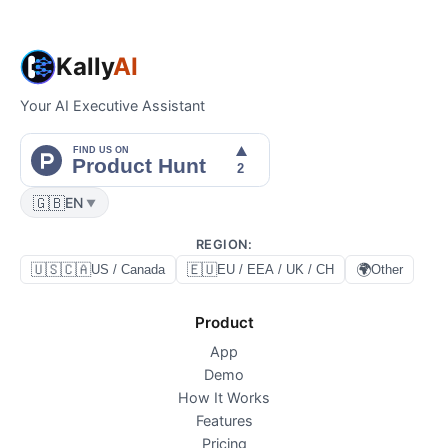
Kally
AI
Your AI Executive Assistant
🇬🇧
EN
▼
REGION
:
🇺🇸🇨🇦
🇪🇺
🌍
US / Canada
EU / EEA / UK / CH
Other
Product
App
Demo
How It Works
Features
Pricing