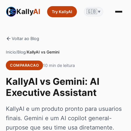
Kally
AI
🇬🇧
Try KallyAI
▼
Voltar ao Blog
Inicio
/
Blog
/
KallyAI vs Gemini
10 min de leitura
COMPARACAO
KallyAI vs Gemini: AI
Executive Assistant
KallyAI e um produto pronto para usuarios
finais. Gemini e um AI copilot general-
purpose que seu time usa diretamente.