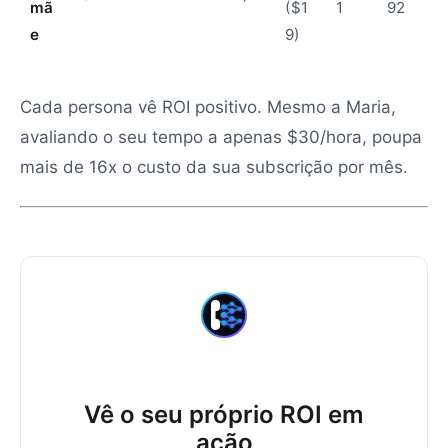
mã
($1
1
92
e
9)
Cada persona vê ROI positivo. Mesmo a Maria,
avaliando o seu tempo a apenas $30/hora, poupa
mais de 16x o custo da sua subscrição por mês.
Vê o seu próprio ROI em
ação