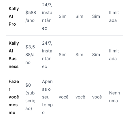
24/7,
Kally
$588
insta
Ilimit
AI
Sim
Sim
Sim
/ano
ntân
ada
Pro
eo
Kally
24/7,
$3,5
AI
insta
Ilimit
88/a
Sim
Sim
Sim
Busi
ntân
ada
no
ness
eo
Faze
Apen
$0
r
as o
(sub
Nenh
você
seu
você
você
você
scriç
uma
mes
temp
ão)
mo
o