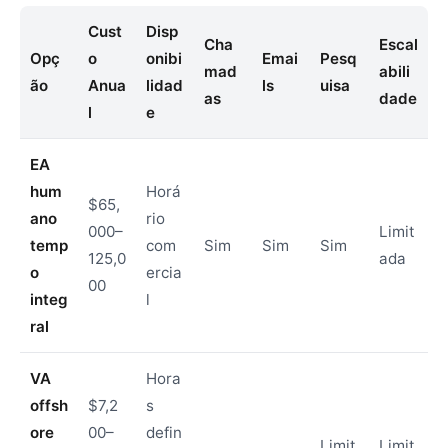
Cust
Disp
Cha
Escal
Opç
o
onibi
Emai
Pesq
mad
abili
ão
Anua
lidad
ls
uisa
as
dade
l
e
EA
hum
Horá
$65,
ano
rio
000–
Limit
temp
com
Sim
Sim
Sim
125,0
ada
o
ercia
00
integ
l
ral
VA
Hora
offsh
$7,2
s
ore
00–
defin
Limit
Limit