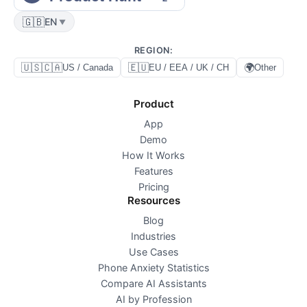
🇬🇧
EN
▼
REGION
:
🇺🇸🇨🇦
🇪🇺
🌍
US / Canada
EU / EEA / UK / CH
Other
Product
App
Demo
How It Works
Features
Pricing
Resources
Blog
Industries
Use Cases
Phone Anxiety Statistics
Compare AI Assistants
AI by Profession