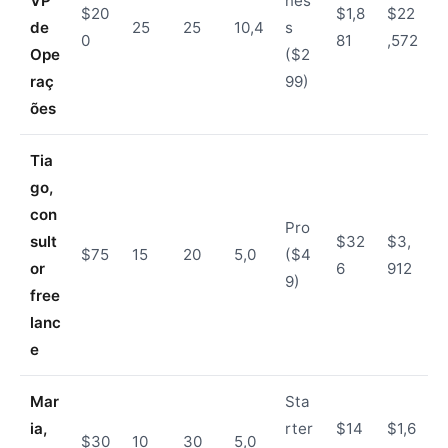
VP
nes
$20
$1,8
$22
de
25
25
10,4
s
0
81
,572
Ope
($2
raç
99)
ões
Tia
go,
con
Pro
sult
$32
$3,
$75
15
20
5,0
($4
or
6
912
9)
free
lanc
e
Mar
Sta
ia,
rter
$14
$1,6
$30
10
30
5,0