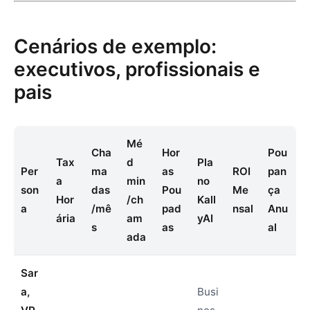
Cenários de exemplo:
executivos, profissionais e
pais
Mé
Cha
Hor
Pou
Tax
d
Pla
Per
ma
as
ROI
pan
a
min
no
son
das
Pou
Me
ça
Hor
/ch
Kall
a
/mê
pad
nsal
Anu
ária
am
yAI
s
as
al
ada
Sar
a,
Busi