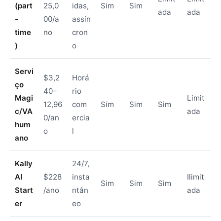
(part
25,0
idas,
Sim
Sim
ada
ada
-
00/a
assín
time
no
cron
)
o
Servi
$3,2
Horá
ço
40–
rio
Magi
Limit
12,96
com
Sim
Sim
Sim
c/VA
ada
0/an
ercia
hum
o
l
ano
Kally
24/7,
AI
$228
insta
Ilimit
Sim
Sim
Sim
Start
/ano
ntân
ada
er
eo