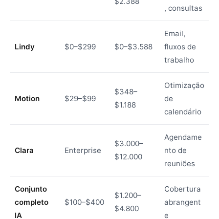
$2.388
, consultas
Email,
Lindy
$0–$299
$0–$3.588
fluxos de
trabalho
Otimização
$348–
Motion
$29–$99
de
$1.188
calendário
Agendame
$3.000–
Clara
Enterprise
nto de
$12.000
reuniões
Conjunto
Cobertura
$1.200–
completo
$100–$400
abrangent
$4.800
IA
e