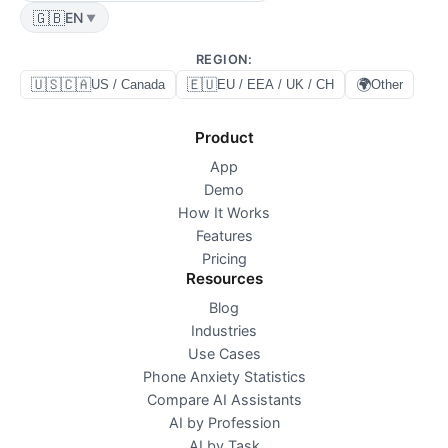
🇬🇧
EN
▼
REGION
:
🇺🇸🇨🇦
🇪🇺
🌍
US / Canada
EU / EEA / UK / CH
Other
Product
App
Demo
How It Works
Features
Pricing
Resources
Blog
Industries
Use Cases
Phone Anxiety Statistics
Compare AI Assistants
AI by Profession
AI by Task