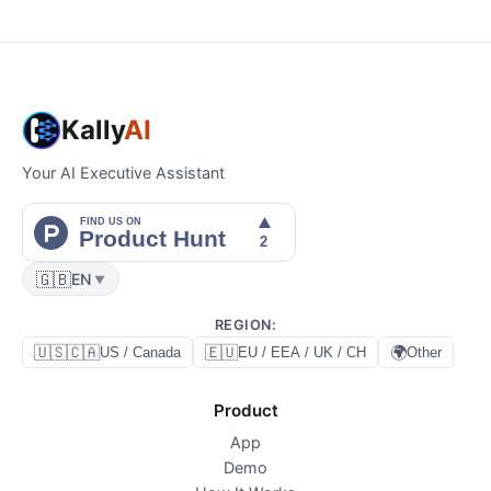
Kally
AI
Your AI Executive Assistant
🇬🇧
EN
▼
REGION
:
🇺🇸🇨🇦
🇪🇺
🌍
US / Canada
EU / EEA / UK / CH
Other
Product
App
Demo