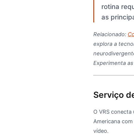
rotina req
as princip
Relacionado:
Co
explora a tecno
neurodivergente
Experimenta as
Serviço d
O VRS conecta u
Americana com p
vídeo.