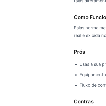
falas diretament
Como Funci
Falas normalmen
real e exibida n
Prós
Usas a sua p
Equipamento 
Fluxo de con
Contras