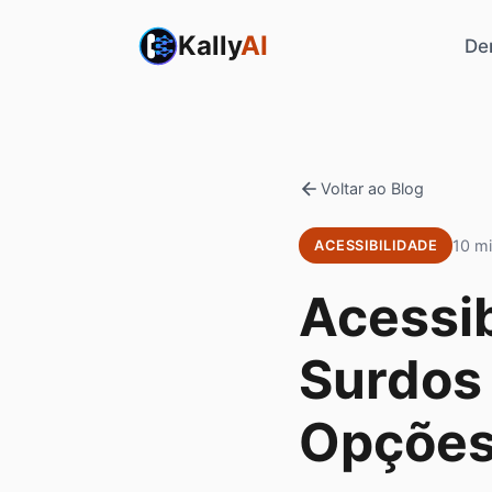
Kally
AI
De
Voltar ao Blog
10 mi
ACESSIBILIDADE
Acessib
Surdos 
Opções