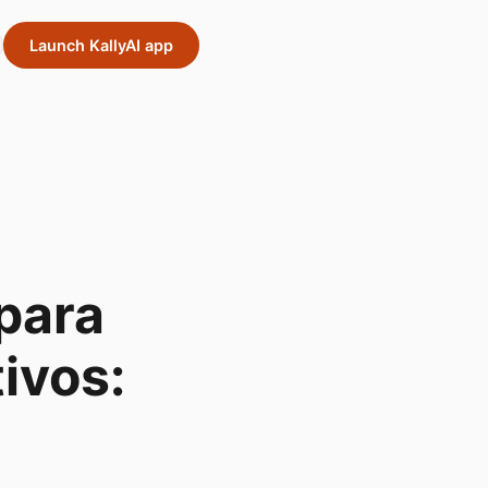
Launch KallyAI app
para
ivos: