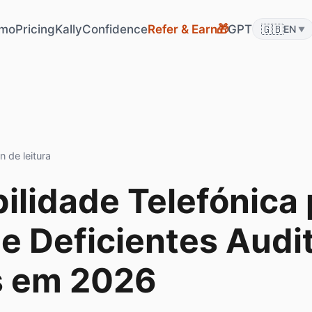
mo
Pricing
KallyConfidence
Refer & Earn
GPT
🇬🇧
🎁
EN
▼
n de leitura
ilidade Telefónica 
e Deficientes Audit
 em 2026