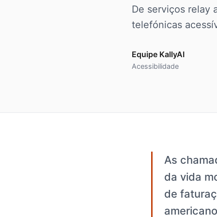
De serviços relay 
telefónicas acessív
Equipe KallyAI
Acessibilidade
As chamad
da vida m
de fatura
americano