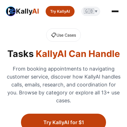
Kally
AI
🇬🇧
Try KallyAI
▼
📋
Use Cases
Tasks
KallyAI Can Handle
From booking appointments to navigating
customer service, discover how KallyAI handles
calls, emails, research, and coordination for
you. Browse by category or explore all
13
+ use
cases.
Try KallyAI for $1