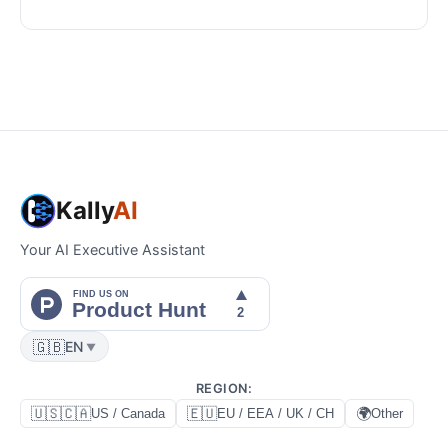
Kally
AI
Your AI Executive Assistant
🇬🇧
EN
▼
REGION
:
🇺🇸🇨🇦
🇪🇺
🌍
US / Canada
EU / EEA / UK / CH
Other