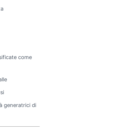
ta
sificate come
lle
si
à generatrici di