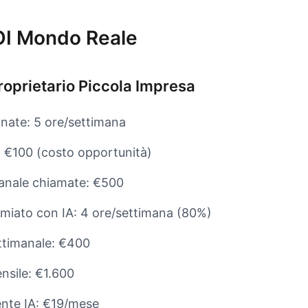
OI Mondo Reale
roprietario Piccola Impresa
nate: 5 ore/settimana
: €100 (costo opportunità)
anale chiamate: €500
miato con IA: 4 ore/settimana (80%)
ttimanale: €400
nsile: €1.600
ente IA: €19/mese