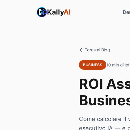
Kally
AI
De
Torna al Blog
10 min di let
BUSINESS
ROI Ass
Busine
Come calcolare il 
esecutivo IA — e p