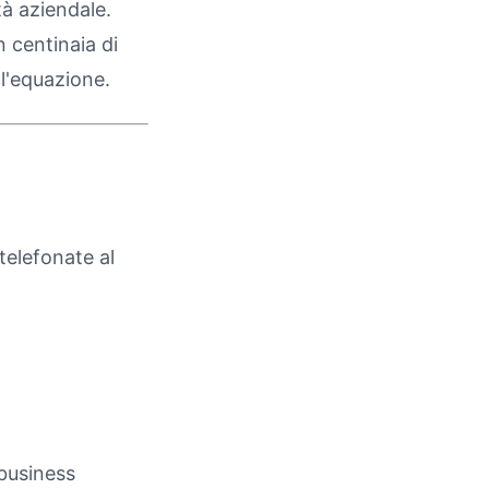
tà aziendale.
 centinaia di
ll'equazione.
telefonate al
business