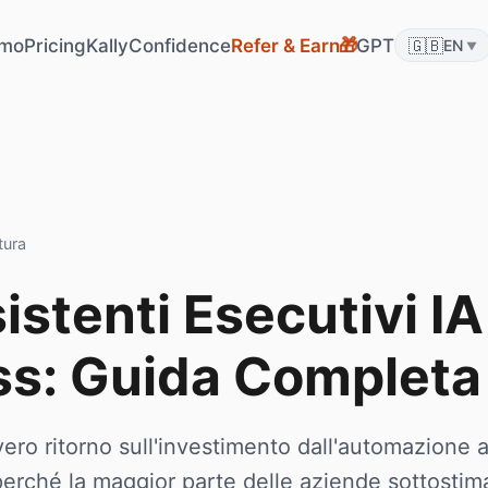
🎁
mo
Pricing
KallyConfidence
Refer & Earn
GPT
🇬🇧
EN
▼
tura
istenti Esecutivi IA
ss: Guida Completa
vero ritorno sull'investimento dall'automazione 
erché la maggior parte delle aziende sottostima 