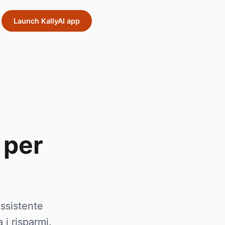
Launch KallyAI app
 per
assistente
i risparmi.