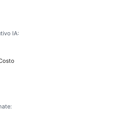
tivo IA:
 Costo
nate: