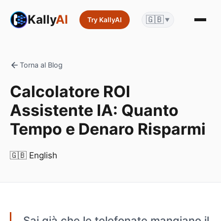
Kally
AI
🇬🇧
Try KallyAI
▼
Torna al Blog
Calcolatore ROI
Assistente IA: Quanto
Tempo e Denaro Risparmi
🇬🇧 English
Sai già che le telefonate mangiano il