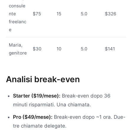
consule
nte
$75
15
5.0
$326
freelanc
e
Maria,
$30
10
5.0
$141
genitore
Analisi break-even
Starter ($19/mese):
Break-even dopo 36
minuti risparmiati. Una chiamata.
Pro ($49/mese):
Break-even dopo ~1 ora. Due-
tre chiamate delegate.