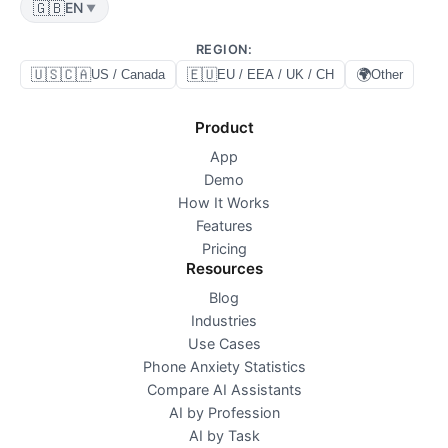
🇬🇧
EN
▼
REGION
:
🇺🇸🇨🇦
🇪🇺
🌍
US / Canada
EU / EEA / UK / CH
Other
Product
App
Demo
How It Works
Features
Pricing
Resources
Blog
Industries
Use Cases
Phone Anxiety Statistics
Compare AI Assistants
AI by Profession
AI by Task