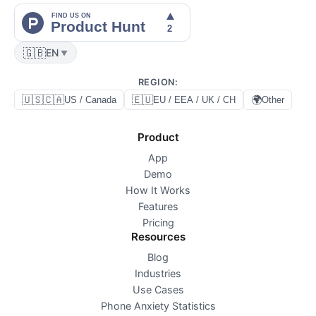
🇬🇧
EN
▼
REGION
:
🇺🇸🇨🇦
🇪🇺
🌍
US / Canada
EU / EEA / UK / CH
Other
Product
App
Demo
How It Works
Features
Pricing
Resources
Blog
Industries
Use Cases
Phone Anxiety Statistics