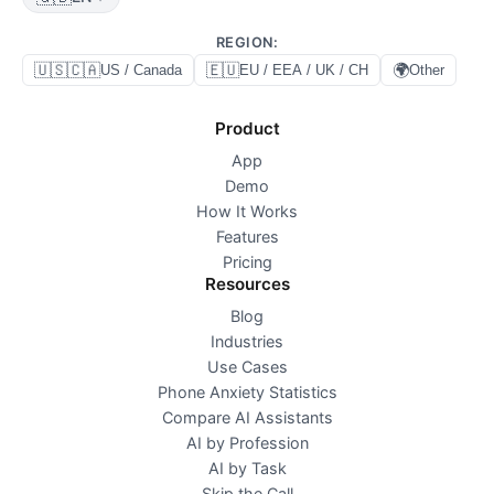
REGION
:
🇺🇸🇨🇦
🇪🇺
🌍
US / Canada
EU / EEA / UK / CH
Other
Product
App
Demo
How It Works
Features
Pricing
Resources
Blog
Industries
Use Cases
Phone Anxiety Statistics
Compare AI Assistants
AI by Profession
AI by Task
Skip the Call