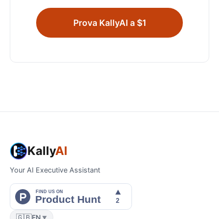
Prova KallyAI a $1
Kally
AI
Your AI Executive Assistant
🇬🇧
EN
▼