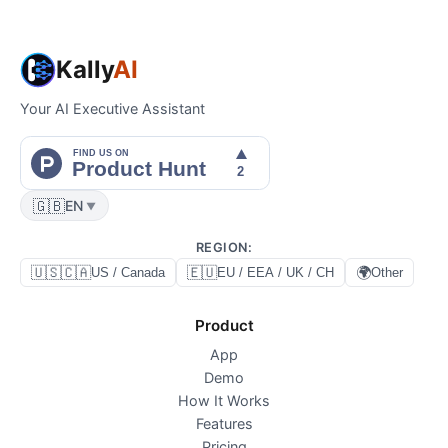
Kally
AI
Your AI Executive Assistant
🇬🇧
EN
▼
REGION
:
🇺🇸🇨🇦
🇪🇺
🌍
US / Canada
EU / EEA / UK / CH
Other
Product
App
Demo
How It Works
Features
Pricing