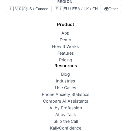
REGION
:
🇺🇸🇨🇦
🇪🇺
🌍
US / Canada
EU / EEA / UK / CH
Other
Product
App
Demo
How It Works
Features
Pricing
Resources
Blog
Industries
Use Cases
Phone Anxiety Statistics
Compare AI Assistants
AI by Profession
AI by Task
Skip the Call
KallyConfidence