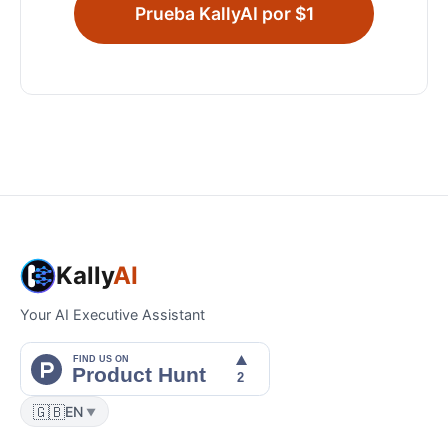
Prueba KallyAI por $1
Kally
AI
Your AI Executive Assistant
🇬🇧
EN
▼