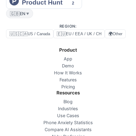
🇬🇧
EN
▼
REGION
:
🇺🇸🇨🇦
🇪🇺
🌍
US / Canada
EU / EEA / UK / CH
Other
Product
App
Demo
How It Works
Features
Pricing
Resources
Blog
Industries
Use Cases
Phone Anxiety Statistics
Compare AI Assistants