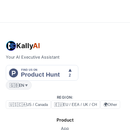
Kally
AI
Your AI Executive Assistant
🇬🇧
EN
▼
REGION
:
🇺🇸🇨🇦
🇪🇺
🌍
US / Canada
EU / EEA / UK / CH
Other
Product
App