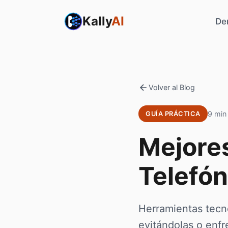
Kally
AI
De
Volver al Blog
9 min 
GUÍA PRÁCTICA
Mejore
Telefón
Herramientas tecn
evitándolas o enfr