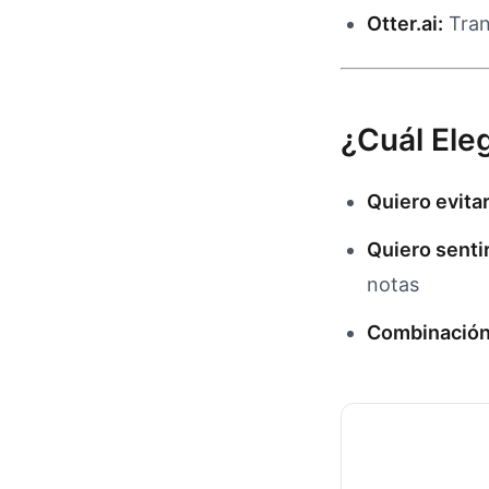
Otter.ai:
Tran
¿Cuál Eleg
Quiero evita
Quiero sent
notas
Combinación