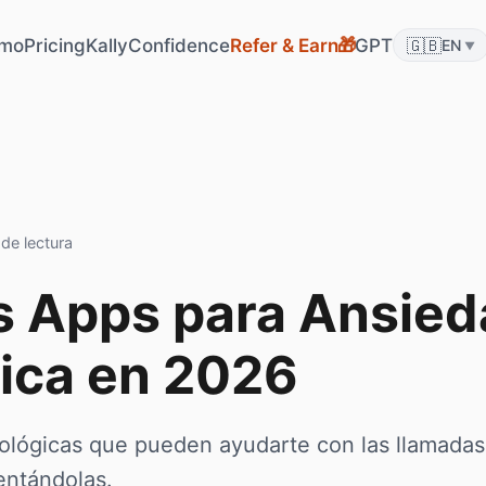
mo
Pricing
KallyConfidence
Refer & Earn
GPT
🇬🇧
🎁
EN
▼
de lectura
s Apps para Ansied
ica en 2026
ológicas que pueden ayudarte con las llamadas
entándolas.