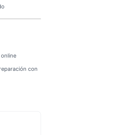
do
 online
reparación con