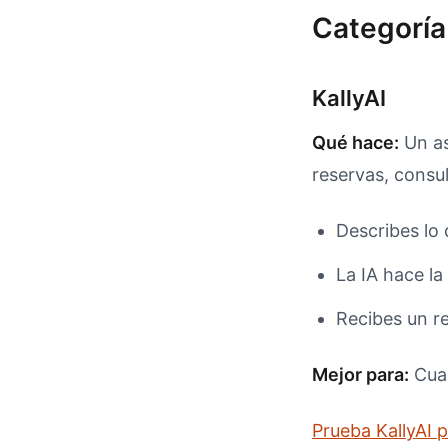
Categoría
KallyAI
Qué hace:
Un as
reservas, consu
Describes lo 
La IA hace la
Recibes un r
Mejor para:
Cual
Prueba KallyAI 