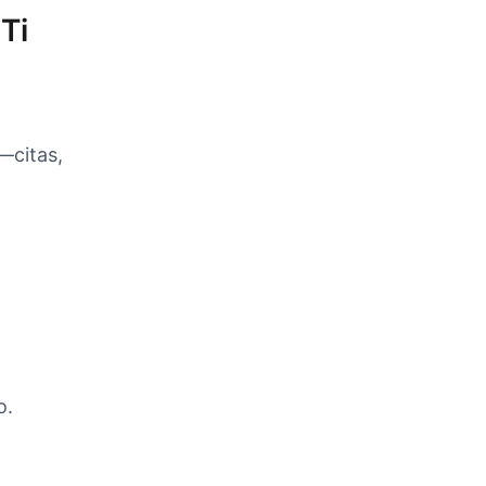
Ti
—citas,
o.