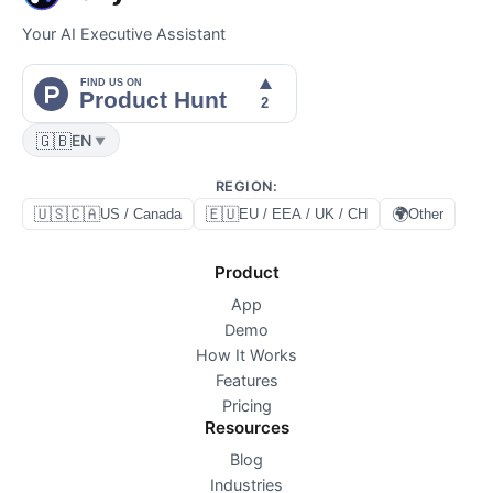
Your AI Executive Assistant
🇬🇧
EN
▼
REGION
:
🇺🇸🇨🇦
🇪🇺
🌍
US / Canada
EU / EEA / UK / CH
Other
Product
App
Demo
How It Works
Features
Pricing
Resources
Blog
Industries