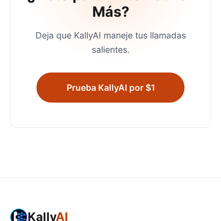
Más?
Deja que KallyAI maneje tus llamadas
salientes.
Prueba KallyAI por $1
Kally
AI