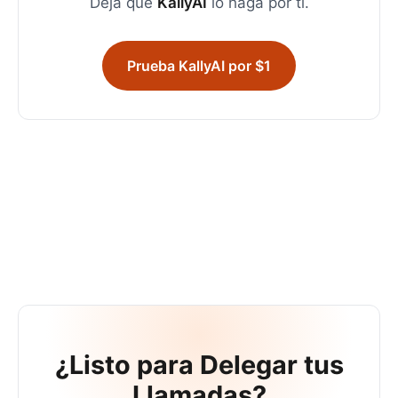
Deja que
KallyAI
lo haga por ti.
Prueba KallyAI por $1
¿Listo para Delegar tus
Llamadas?