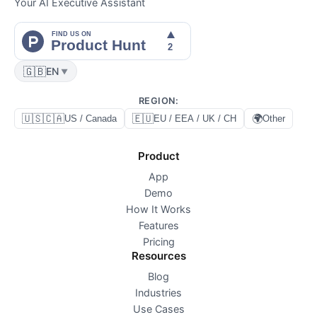
Your AI Executive Assistant
🇬🇧
EN
▼
REGION
:
🇺🇸🇨🇦
🇪🇺
🌍
US / Canada
EU / EEA / UK / CH
Other
Product
App
Demo
How It Works
Features
Pricing
Resources
Blog
Industries
Use Cases